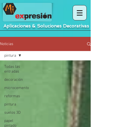
Aplicaciones
&
Soluciones Decorativas
Noticias
pintura
Todas las
entradas
decoración
microcemento
reformas
pintura
suelos 3D
papel
pintado