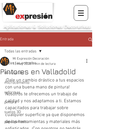
Aplicaciones
&
Soluciones Decorativas
Entrada
Todas las entradas
Mi Expresión Decoración
Todas las entradas
13 may 2022
1 min de lectura
Pintores en Valladolid
decoración
¡Dale un cambio drástico a tus espacios 
microcemento
con una buena mano de pintura! 
reformas
Nosotros te ofrecemos un trabajo de 
calidad y nos adaptamos a ti. Estamos 
pintura
capacitados para trabajar sobre 
suelos 3D
cualquier superficie ya que disponemos 
de las herramientas y materiales más 
papel pintado
sofisticados. ¡Con nosotros no tendrás 