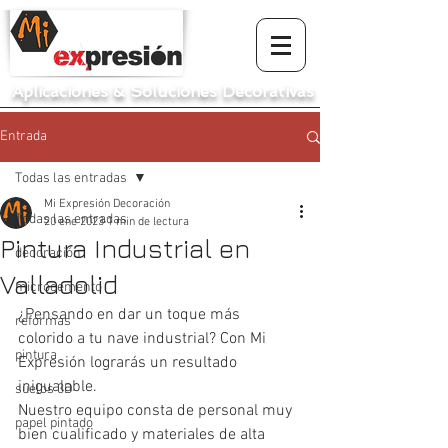
Aplicaciones
&
Soluciones Decorativas
Entrada
Todas las entradas
Mi Expresión Decoración
Todas las entradas
20 ene 2023
1 min de lectura
Pintura Industrial en
decoración
Valladolid
microcemento
¿Pensando en dar un toque más 
reformas
colorido a tu nave industrial? Con Mi 
pintura
Expresión lograrás un resultado 
inigualable.
suelos 3D
Nuestro equipo consta de personal muy 
papel pintado
bien cualificado y materiales de alta 