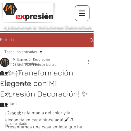
Aplicaciones
&
Soluciones Decorativas
Entrada
Todas las entradas
Mi Expresión Decoración
Todas las entradas
26 sept 2023
1 min de lectura
🏡✨ ¡Transformación
decoración
Elegante con Mi
microcemento
Expresión Decoración! ✨
reformas
🏡
pintura
¡Descubre la magia del color y la 
suelos 3D
elegancia en cada pincelada! 🖌️🎨 
papel pintado
Presentamos una casa antigua que ha 