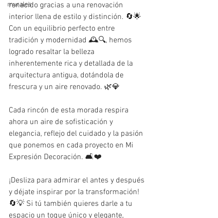
murales
renacido gracias a una renovación 
interior llena de estilo y distinción. 🔄🌟
Con un equilibrio perfecto entre 
tradición y modernidad 🕰️🔍, hemos 
logrado resaltar la belleza 
inherentemente rica y detallada de la 
arquitectura antigua, dotándola de 
frescura y un aire renovado. 🌿💎
Cada rincón de esta morada respira 
ahora un aire de sofisticación y 
elegancia, reflejo del cuidado y la pasión 
que ponemos en cada proyecto en Mi 
Expresión Decoración. 🛋️❤️
¡Desliza para admirar el antes y después 
y déjate inspirar por la transformación! 
🔄💡 Si tú también quieres darle a tu 
espacio un toque único y elegante, 