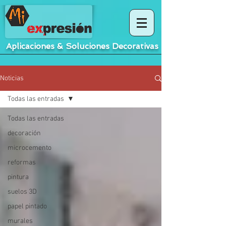
Aplicaciones
&
Soluciones Decorativas
Noticias
Todas las entradas
Todas las entradas
decoración
microcemento
reformas
pintura
suelos 3D
papel pintado
murales