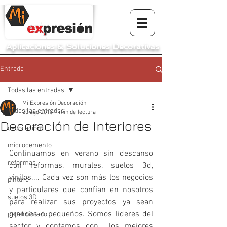
Aplicaciones
&
Soluciones Decorativas
Entrada
Todas las entradas
Mi Expresión Decoración
Todas las entradas
20 ago 2018
1 min de lectura
Decoración de Interiores
decoración
microcemento
Continuamos en verano sin descanso 
reformas
con reformas, murales, suelos 3d, 
vinilos.... Cada vez son más los negocios 
pintura
y particulares que confían en nosotros 
suelos 3D
para realizar sus proyectos ya sean 
grandes o pequeños. Somos lideres del 
papel pintado
sector y contamos con  los mejores 