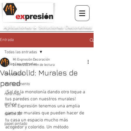
Aplicaciones
&
Soluciones Decorativas
Entrada
Todas las entradas
Mi Expresión Decoración
Todas las entradas
24 feb 2023
1 min de lectura
Valladolid: Murales de
decoración
pared
microcemento
¡Sal de la monotonía dando otro toque a 
reformas
tus paredes con nuestros murales!
pintura
En Mi Expresión tenemos una amplia 
gama de murales que pueden hacer de 
suelos 3D
tu casa un espacio mucho más 
papel pintado
acogedor y colorido. Un método 