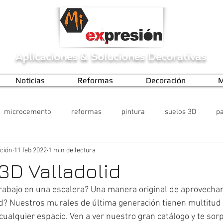
Aplicaciones
&
Soluciones Decorativas
Noticias
Reformas
Decoración
M
microcemento
reformas
pintura
suelos 3D
pa
ción
11 feb 2022
1 min de lectura
3D Valladolid
rabajo en una escalera? Una manera original de aprovechar
d? Nuestros murales de última generación tienen multitud d
cualquier espacio. Ven a ver nuestro gran catálogo y te sor