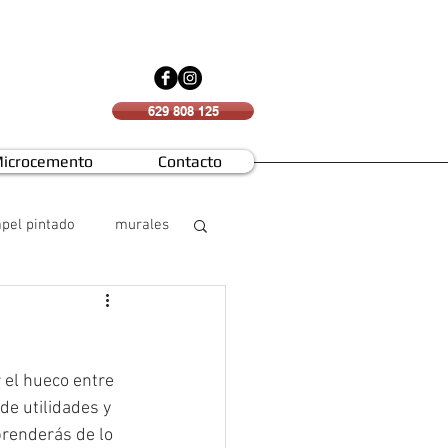
629 808 125
icrocemento
Contacto
pel pintado
murales
 el hueco entre 
e utilidades y 
prenderás de lo 