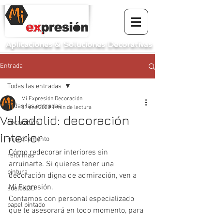
Aplicaciones
&
Soluciones Decorativas
Entrada
Todas las entradas
Mi Expresión Decoración
Todas las entradas
31 ene 2023
1 min de lectura
Valladolid: decoración
decoración
interior
microcemento
Cómo redecorar interiores sin 
reformas
arruinarte. Si quieres tener una 
pintura
decoración digna de admiración, ven a 
Mi Expresión.
suelos 3D
Contamos con personal especializado 
papel pintado
que te asesorará en todo momento, para 