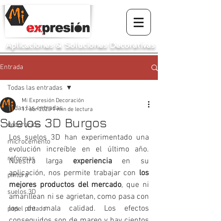
Aplicaciones
&
Soluciones Decorativas
Entrada
Todas las entradas
Mi Expresión Decoración
Todas las entradas
17 abr 2020
1 min de lectura
Suelos 3D Burgos
decoración
Los suelos 3D han experimentado una 
microcemento
evolución increíble en el último año. 
reformas
Nuestra larga 
experiencia
 en su 
aplicación, nos permite trabajar con 
los 
pintura
mejores productos del mercado
, que ni 
suelos 3D
amarillean ni se agrietan, como pasa con 
los de mala calidad. Los efectos 
papel pintado
conseguidos son de mareo y hay cientos 