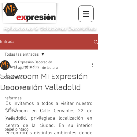
Aplicaciones
&
Soluciones Decorativas
Entrada
Todas las entradas
Mi Expresión Decoración
Todas las entradas
26 ago 2019
1 min de lectura
Showroom Mi Expresión
decoración
Decoración Valladolid
microcemento
reformas
Os invitamos a todos a visitar nuestro 
pintura
showroom en Calle Cervantes 22 de 
Valladolid, privilegiada localización en 
suelos 3D
centro de la ciudad. En su interior 
papel pintado
encontraréis distintos ambientes, donde 