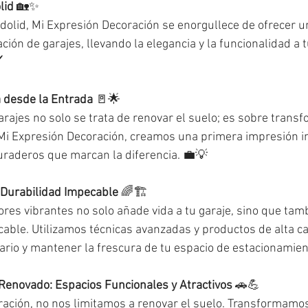
lid
 🏡✨
dolid, Mi Expresión Decoración se enorgullece de ofrecer un
ación de garajes, llevando la elegancia y la funcionalidad a 
️
 desde la Entrada
 🚪🌟
arajes no solo se trata de renovar el suelo; es sobre transf
 Mi Expresión Decoración, creamos una primera impresión i
duraderos que marcan la diferencia. 💼💡
 Durabilidad Impecable
 🌈🏗️
ores vibrantes no solo añade vida a tu garaje, sino que tam
able. Utilizamos técnicas avanzadas y productos de alta ca
iario y mantener la frescura de tu espacio de estacionamient
Renovado: Espacios Funcionales y Atractivos
 🚗💪
ación, no nos limitamos a renovar el suelo. Transformamos