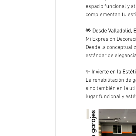
espacio funcional y a
complementan tu estil
🌟 
Desde Valladolid, 
Mi Expresión Decoraci
Desde la conceptualiza
estándar de elegancia
✨ 
Invierte en la Estét
La rehabilitación de g
sino también en la ut
lugar funcional y est