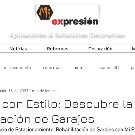
Aplicaciones
&
Soluciones Decorativas
Noticias
Reformas
Decoración
M
microcemento
reformas
pintura
suelos 3D
pa
ción
15 dic 2023
1 min de lectura
con Estilo: Descubre la
tación de Garajes
io de Estacionamiento: Rehabilitación de Garajes con Mi E