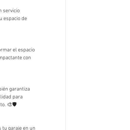
 servicio 
tu espacio de 
ormar el espacio 
mpactante con 
bién garantiza 
lidad para 
o. 🎨🛡️
 tu garaje en un 