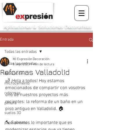
Aplicaciones
&
Soluciones Decorativas
Entrada
Todas las entradas
Mi Expresión Decoración
Todas las entradas
8 sept 2023
1 min de lectura
Reformas Valladolid
decoración
🛁 ¡Hola a todos! Hoy estamos 
microcemento
emocionados de compartir con vosotros 
reformas
uno de nuestros proyectos más 
recientes: la reforma de un baño en un 
pintura
piso antiguo en Valladolid. 🏠
suelos 3D
🔨 Sabemos lo importante que es 
papel pintado
modernizar espacios que ya tienen 