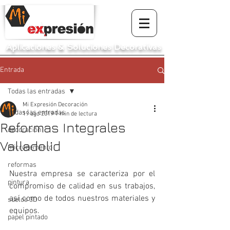
Aplicaciones
&
Soluciones Decorativas
Entrada
Todas las entradas
Mi Expresión Decoración
Todas las entradas
19 ago 2019
1 min de lectura
Reformas Integrales
decoración
Valladolid
microcemento
reformas
Nuestra empresa se caracteriza por el 
pintura
compromiso de calidad en sus trabajos, 
así como de todos nuestros materiales y 
suelos 3D
equipos.
papel pintado