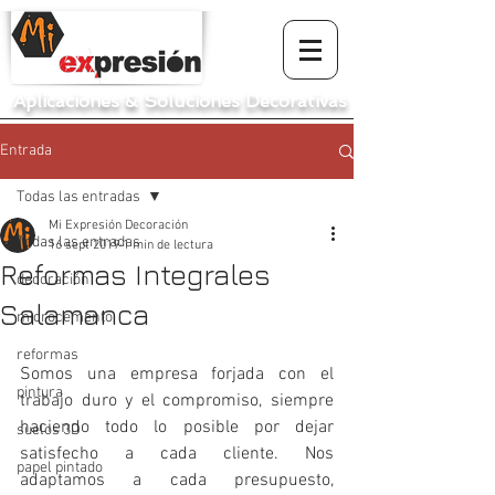
Aplicaciones
&
Soluciones Decorativas
Entrada
Todas las entradas
Mi Expresión Decoración
Todas las entradas
16 sept 2019
1 min de lectura
Reformas Integrales
decoración
Salamanca
microcemento
reformas
Somos una empresa forjada con el 
pintura
trabajo duro y el compromiso, siempre 
haciendo todo lo posible por dejar 
suelos 3D
satisfecho a cada cliente. Nos 
papel pintado
adaptamos a cada presupuesto, 