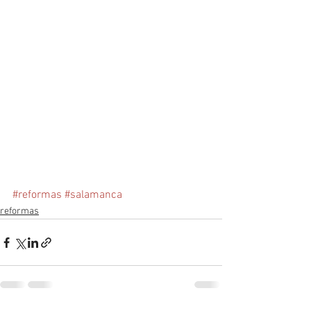
#reformas
#salamanca
reformas