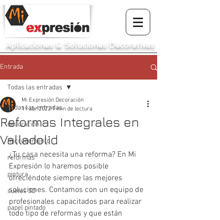
Aplicaciones
&
Soluciones Decorativas
Entrada
Todas las entradas
Mi Expresión Decoración
Todas las entradas
19 abr 2022
1 min de lectura
Reformas Integrales en
decoración
Valladolid
microcemento
¿Tu casa necesita una reforma? En Mi 
reformas
Expresión lo haremos posible 
pintura
ofreciéndote siempre las mejores 
soluciones. Contamos con un equipo de 
suelos 3D
profesionales capacitados para realizar 
papel pintado
todo tipo de reformas y que están 