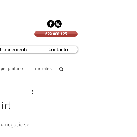
629 808 125
icrocemento
Contacto
pel pintado
murales
id
tu negocio se 