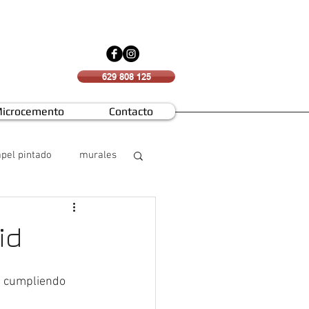
629 808 125
icrocemento
Contacto
pel pintado
murales
id
. cumpliendo 