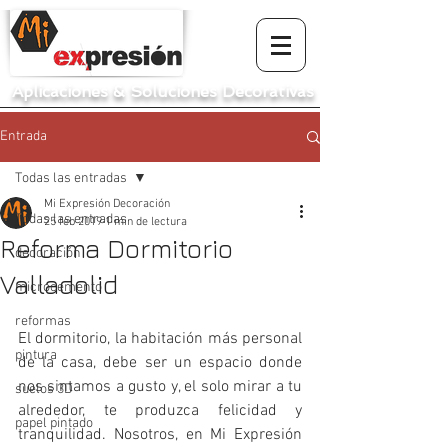
Aplicaciones
&
Soluciones Decorativas
Entrada
Todas las entradas
Mi Expresión Decoración
Todas las entradas
25 feb 2019
1 min de lectura
Reforma Dormitorio
decoración
Valladolid
microcemento
reformas
El dormitorio, la habitación más personal 
pintura
de la casa, debe ser un espacio donde 
nos sintamos a gusto y, el solo mirar a tu 
suelos 3D
alrededor, te produzca felicidad y 
papel pintado
tranquilidad. Nosotros, en Mi Expresión 