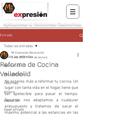
Aplicaciones
&
Soluciones Decorativas
Entrada
Todas las entradas
Mi Expresión Decoración
Todas las entradas
3 ene 2020
1 min de lectura
Reforma de Cocina
decoración
Valladolid
microcemento
No esperes más a reformar tu cocina. Un 
reformas
lugar con tanta vida en el hogar, tiene que 
pintura
ser apetecible para pasar el tiempo. 
Nosotros nos adaptamos a cualquier 
suelos 3D
presupuesto y tratamos de sacar el 
papel pintado
máximo potencial a las estancias en las 