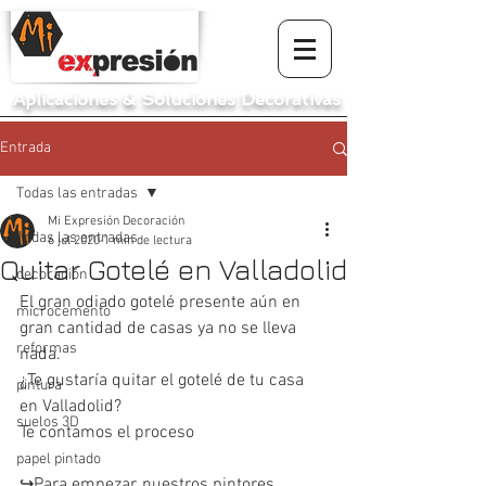
Aplicaciones
&
Soluciones Decorativas
Entrada
Todas las entradas
Mi Expresión Decoración
Todas las entradas
6 jul 2020
1 min de lectura
Quitar Gotelé en Valladolid
decoración
El gran odiado gotelé presente aún en 
microcemento
gran cantidad de casas ya no se lleva 
reformas
nada. 
¿Te gustaría quitar el gotelé de tu casa 
pintura
en Valladolid? 
suelos 3D
Te contamos el proceso
papel pintado
↪️Para empezar, nuestros pintores 