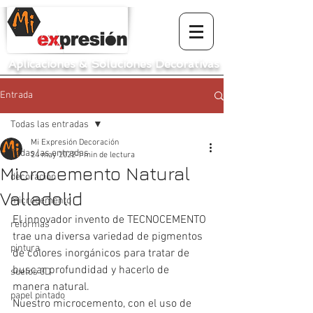
Aplicaciones
&
Soluciones Decorativas
Entrada
Todas las entradas
Mi Expresión Decoración
Todas las entradas
24 may 2022
1 min de lectura
Microcemento Natural
decoración
Valladolid
microcemento
El innovador invento de TECNOCEMENTO 
reformas
trae una diversa variedad de pigmentos 
pintura
de colores inorgánicos para tratar de 
buscar profundidad y hacerlo de 
suelos 3D
manera natural.
papel pintado
Nuestro microcemento, con el uso de 