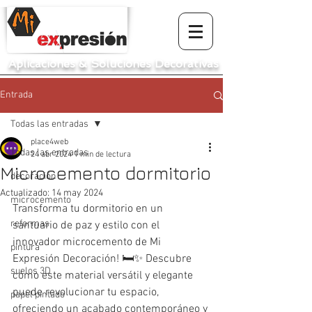
Aplicaciones
&
Soluciones Decorativas
Entrada
Todas las entradas
place4web
Todas las entradas
24 abr 2024
1 min de lectura
Microcemento dormitorio
decoración
Actualizado:
14 may 2024
microcemento
Transforma tu dormitorio en un 
reformas
santuario de paz y estilo con el 
innovador microcemento de Mi 
pintura
Expresión Decoración! 🛏✨ Descubre 
suelos 3D
cómo este material versátil y elegante 
puede revolucionar tu espacio, 
papel pintado
ofreciendo un acabado contemporáneo y 