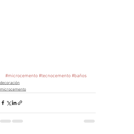
#microcemento
#tecnocemento
#baños
decoración
microcemento