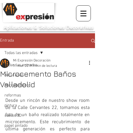
Aplicaciones
&
Soluciones Decorativas
Entrada
Todas las entradas
Mi Expresión Decoración
Todas las entradas
11 mar 2019
1 min de lectura
Microcemento Baños
decoración
Valladolid
microcemento
reformas
Desde un rincón de nuestro show room 
pintura
de la Calle Cervantes 22, tomamos esta 
foto de un baño realizado totalmente en 
suelos 3D
microcemento. Este recubrimiento de 
papel pintado
última generación es perfecto para 