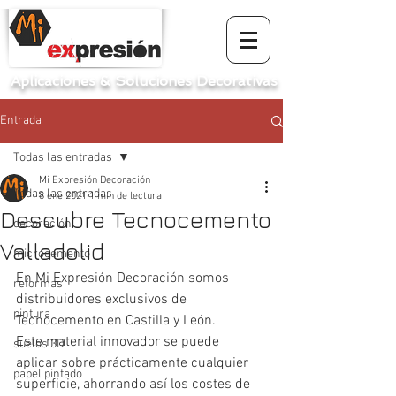
Aplicaciones
&
Soluciones Decorativas
Entrada
Todas las entradas
Mi Expresión Decoración
Todas las entradas
8 ene 2021
1 min de lectura
Descubre Tecnocemento
decoración
Valladolid
microcemento
En Mi Expresión Decoración somos 
reformas
distribuidores exclusivos de 
pintura
Tecnocemento en Castilla y León. 
Este material innovador se puede 
suelos 3D
aplicar sobre prácticamente cualquier 
papel pintado
superficie, ahorrando así los costes de 