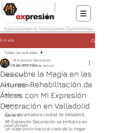
Aplicaciones
&
Soluciones Decorativas
Entrada
Todas las entradas
Mi Expresión Decoración
Todas las entradas
5 dic 2023
1 min de lectura
Descubre la Magia en las
decoración
Alturas: Rehabilitación de
microcemento
Áticos con Mi Expresión
reformas
Decoración en Valladolid
pintura
En la encantadora ciudad de Valladolid, 
suelos 3D
Mi Expresión Decoración se embarca en 
papel pintado
un viaje único hacia el cielo de tu hogar 