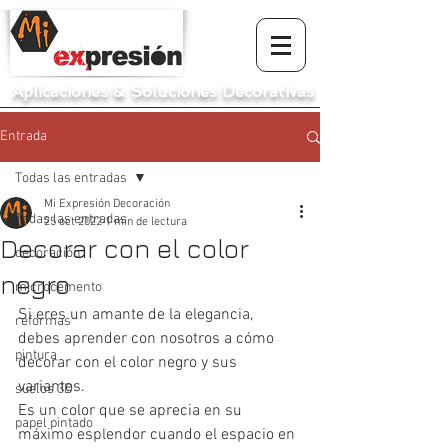
Aplicaciones
&
Soluciones Decorativas
Entrada
Todas las entradas
Mi Expresión Decoración
Todas las entradas
25 oct 2022
1 min de lectura
Decorar con el color
decoración
negro
microcemento
Si eres un amante de la elegancia, 
reformas
debes aprender con nosotros a cómo 
pintura
decorar con el color negro y sus 
variantes.
suelos 3D
Es un color que se aprecia en su 
papel pintado
máximo esplendor cuando el espacio en 