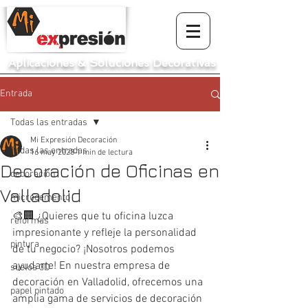
Aplicaciones
&
Soluciones Decorativas
Entrada
Todas las entradas
Mi Expresión Decoración
Todas las entradas
16 may 2023
1 min de lectura
Decoración de Oficinas en
decoración
Valladolid
microcemento
🎨🏢 ¿Quieres que tu oficina luzca 
reformas
impresionante y refleje la personalidad 
pintura
de tu negocio? ¡Nosotros podemos 
ayudarte! En nuestra empresa de 
suelos 3D
decoración en Valladolid, ofrecemos una 
papel pintado
amplia gama de servicios de decoración 