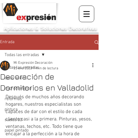
Aplicaciones
&
Soluciones Decorativas
Entrada
Todas las entradas
Mi Expresión Decoración
Todas las entradas
25 ene 2022
1 min de lectura
Decoración de
decoración
Dormitorios en Valladolid
microcemento
Después de muchos años decorando 
reformas
hogares, nuestros especialistas son 
pintura
capaces de dar con el estilo de cada 
cliente casi a la primera. Pinturas, yesos, 
suelos 3D
ventanas, techos, etc. Todo tiene que 
papel pintado
encajar a la perfección a la hora de 