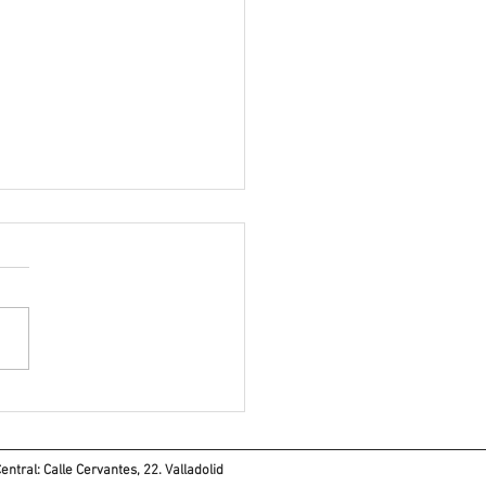
sforma con Estilo:
coración en Valladolid
ntral: Calle Cervantes, 22. Valladolid