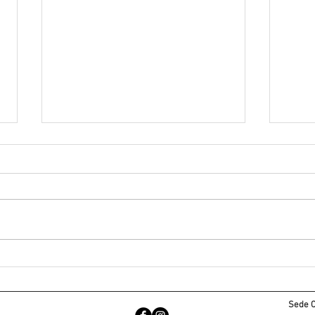
Arte en tus Paredes:
Tran
Rede
Murales en Valladolid 🖌️🏡
🏡🎨
Sede Ce