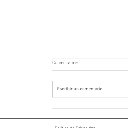
Comentarios
Escribir un comentario...
Elegancia Duradera: Cocinas
de Microcemento en
Valladolid 🍳💖