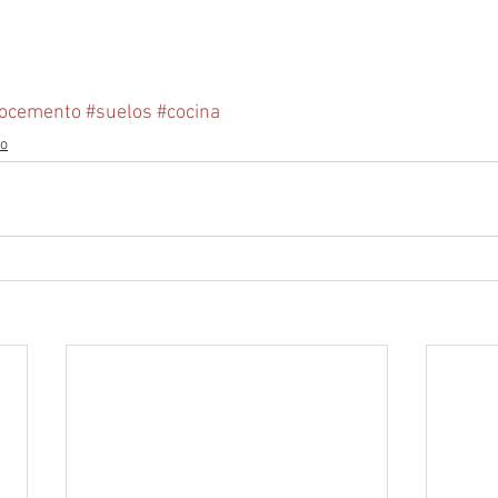
nocemento
#suelos
#cocina
o