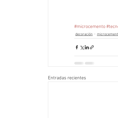
#microcemento
#tec
decoración
microcement
Entradas recientes