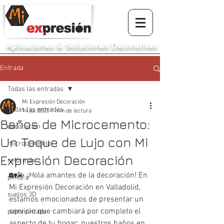
Aplicaciones
&
Soluciones Decorativas
Entrada
Todas las entradas
Mi Expresión Decoración
Todas las entradas
14 jul 2023
1 min de lectura
Baños de Microcemento:
decoración
Un Toque de Lujo con Mi
microcemento
Expresión Decoración
reformas
🏡💫 ¡Hola amantes de la decoración! En 
pintura
Mi Expresión Decoración en Valladolid, 
suelos 3D
estamos emocionados de presentar un 
servicio que cambiará por completo el 
papel pintado
aspecto de tu hogar: nuestros baños en 