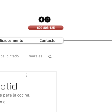
629 808 125
icrocemento
Contacto
pel pintado
murales
olid
 para la cocina. 
 el 