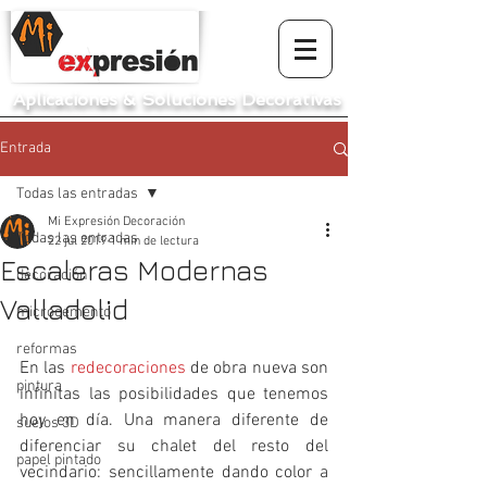
Aplicaciones
&
Soluciones Decorativas
Entrada
Todas las entradas
Mi Expresión Decoración
Todas las entradas
22 jul 2019
1 min de lectura
Escaleras Modernas
decoración
Valladolid
microcemento
reformas
En las 
redecoraciones
 de obra nueva son 
pintura
infinitas las posibilidades que tenemos 
hoy en día. Una manera diferente de 
suelos 3D
diferenciar su chalet del resto del 
papel pintado
vecindario: sencillamente dando color a 