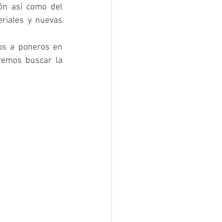
ón así como del 
riales y nuevas 
Somos la empresa líder en decoración y reformas de Valladolid, os animamos a poneros en 
remos buscar la 