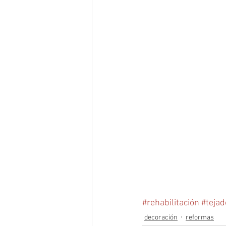
#rehabilitación
#tejad
decoración
reformas