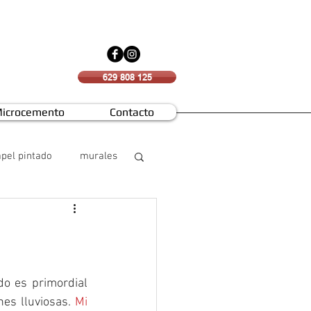
629 808 125
icrocemento
Contacto
pel pintado
murales
o es primordial 
es lluviosas. 
Mi 