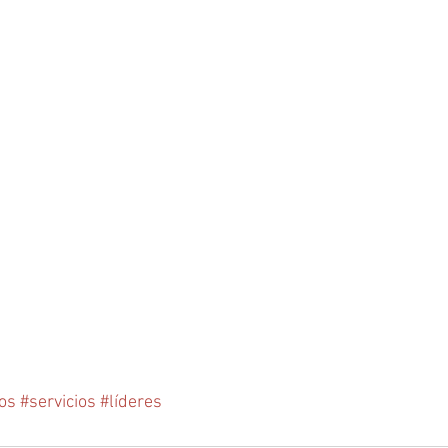
os
#servicios
#líderes