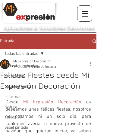
Aplicaciones
&
Soluciones Decorativas
Entrada
Todas las entradas
Mi Expresión Decoración
Todas las entradas
19 dic 2018
1 min de lectura
Felices Fiestas desde Mi
decoración
Expresión Decoración
microcemento
reformas
Desde 
Mi Expresión Decoración
 os 
pintura
deseamos unas felices fiestas, nosotros 
no paramos ni un solo día, para 
suelos 3D
cualquier avería, o nuevo proyecto de 
papel pintado
navidad que quieran iniciar, ya saben 