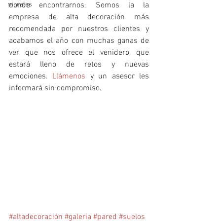
murales
donde encontrarnos. Somos la la 
empresa de alta decoración más 
recomendada por nuestros clientes y 
acabamos el año con muchas ganas de 
ver que nos ofrece el venidero, que 
estará lleno de retos y nuevas 
emociones. 
Llámenos
 y un asesor les 
informará sin compromiso.
#altadecoración
#galeria
#pared
#suelos