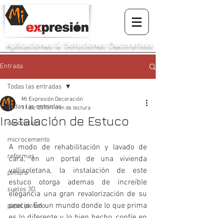
Aplicaciones
&
Soluciones Decorativas
Entrada
Todas las entradas
Mi Expresión Decoración
Todas las entradas
11 dic 2018
1 min de lectura
Instalación de Estuco
decoración
microcemento
A modo de rehabilitación y lavado de 
reformas
cara, en un portal de una vivienda 
vallisoletana, la instalación de este 
pintura
estuco otorga ademas de increíble 
suelos 3D
elegancia una gran revalorización de su 
precio. En un mundo donde lo que prima 
papel pintado
es lo diferente y lo bien hecho, confíe en 