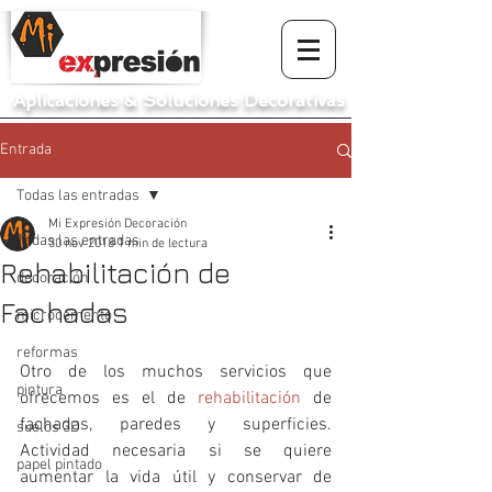
Aplicaciones
&
Soluciones Decorativas
Entrada
Todas las entradas
Mi Expresión Decoración
Todas las entradas
30 nov 2018
1 min de lectura
Rehabilitación de
decoración
Fachadas
microcemento
reformas
Otro de los muchos servicios que 
pintura
ofrecemos es el de 
rehabilitación
 de 
fachadas, paredes y superficies. 
suelos 3D
Actividad necesaria si se quiere 
papel pintado
aumentar la vida útil y conservar de 