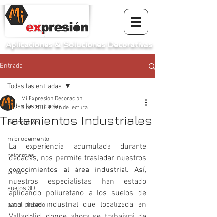
Aplicaciones
&
Soluciones Decorativas
Entrada
Todas las entradas
Mi Expresión Decoración
Todas las entradas
8 oct 2018
1 min de lectura
Tratamientos Industriales
decoración
microcemento
La experiencia acumulada durante 
reformas
décadas, nos permite trasladar nuestros 
conocimientos al área industrial. Así, 
pintura
nuestros especialistas han estado 
suelos 3D
aplicando poliuretano a los suelos de 
una nave industrial que localizada en 
papel pintado
Valladolid, donde ahora se trabajará de 