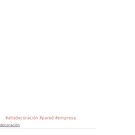
#altadecoración
#pared
#empresa
decoración