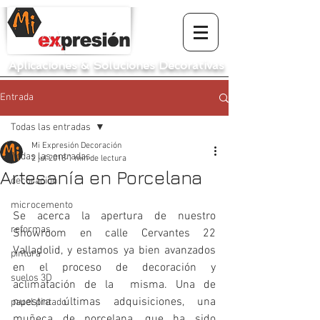
Aplicaciones
&
Soluciones Decorativas
Entrada
Todas las entradas
Mi Expresión Decoración
Todas las entradas
2 jul 2018
1 min de lectura
Artesanía en Porcelana
decoración
microcemento
Se acerca la apertura de nuestro 
reformas
Showroom en calle Cervantes 22 
Valladolid, y estamos ya bien avanzados 
pintura
en el proceso de decoración y 
suelos 3D
aclimatación de la  misma. Una de 
nuestra últimas adquisiciones, una 
papel pintado
muñeca de porcelana, que ha sido 