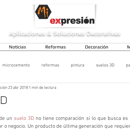
Aplicaciones
&
Soluciones Decorativas
Noticias
Reformas
Decoración
M
microcemento
reformas
pintura
suelos 3D
pa
ción
23 abr 2018
1 min de lectura
3D
de un 
suelo 3D
 no tiene comparación si lo que busca es 
ar o negocio. Un producto de última generación que requie