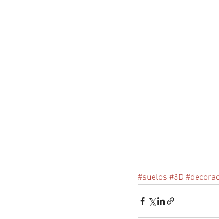
#suelos
#3D
#decorac