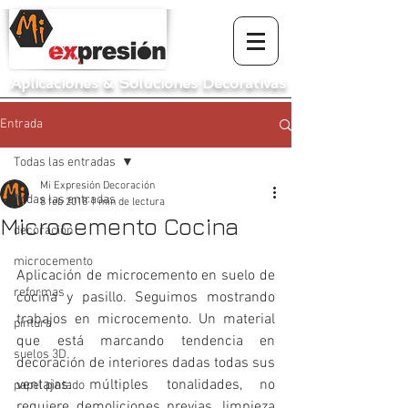
Aplicaciones
&
Soluciones Decorativas
Entrada
Todas las entradas
Mi Expresión Decoración
Todas las entradas
8 feb 2018
1 min de lectura
Microcemento Cocina
decoración
microcemento
Aplicación de microcemento en suelo de 
reformas
cocina y pasillo. Seguimos mostrando 
trabajos en microcemento. Un material 
pintura
que está marcando tendencia en 
suelos 3D
decoración de interiores dadas todas sus 
ventajas: múltiples tonalidades, no 
papel pintado
requiere demoliciones previas, limpieza 