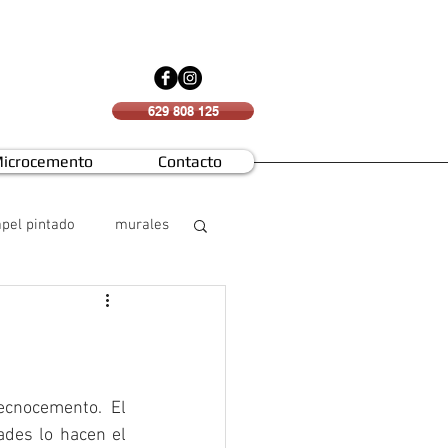
629 808 125
icrocemento
Contacto
pel pintado
murales
ecnocemento. El 
des lo hacen el 