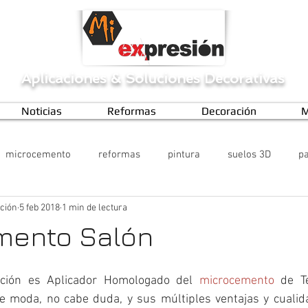
Aplicaciones
&
Soluciones Decorativas
Noticias
Reformas
Decoración
M
microcemento
reformas
pintura
suelos 3D
pa
ción
5 feb 2018
1 min de lectura
mento Salón
ación es Aplicador Homologado del 
microcemento
 de T
 moda, no cabe duda, y sus múltiples ventajas y cualida