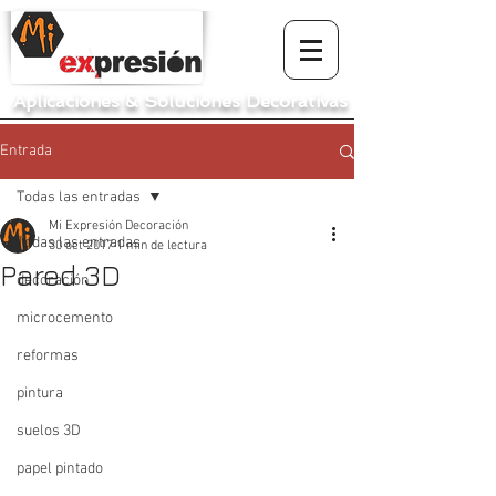
Aplicaciones
&
Soluciones Decorativas
Entrada
Todas las entradas
Mi Expresión Decoración
Todas las entradas
30 oct 2017
1 min de lectura
Pared 3D
decoración
microcemento
reformas
pintura
suelos 3D
papel pintado