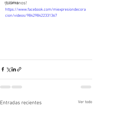
murales
¡Llámanos!
https://www.facebook.com/miexpresiondecora
cion/videos/984298422331367
Ver todo
Entradas recientes