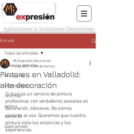
Aplicaciones
&
Soluciones Decorativas
Entrada
Todas las entradas
Mi Expresión Decoración
Todas las entradas
16 jul 2021
1 min de lectura
Pintores en Valladolid:
decoración
alta decoración
microcemento
Si buscas un servicio de pintura 
reformas
profesional, con verdaderos asesores en 
pintura
decoración, llámanos. No somos 
pintores al uso. Queremos que nuestra 
suelos 3D
pintura vista tus estancias y tus 
papel pintado
experiencias.