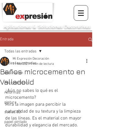
Aplicaciones
&
Soluciones Decorativas
Entrada
Todas las entradas
Mi Expresión Decoración
Todas las entradas
19 feb 2021
1 min de lectura
Baños microcemento en
decoración
Valladolid
microcemento
¿Aún no sabes lo qué es el 
reformas
microcemento?
pintura
Mira la imagen para percibir la 
naturalidad de su textura y la limpieza 
suelos 3D
de las líneas. Es el material con mayor 
papel pintado
durabilidad y elegancia del mercado.