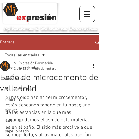
Aplicaciones
&
Soluciones Decorativas
Entrada
Todas las entradas
Mi Expresión Decoración
Todas las entradas
2 abr 2021
1 min de lectura
Baño de microcemento de
decoración
valladolid
microcemento
Si has oído hablar del microcemento y 
reformas
estás deseando tenerlo en tu hogar, una 
pintura
de las estancias en la que más 
recomendamos el uso de este material 
suelos 3D
es en el baño. El sitio más proclive a que 
papel pintado
se moje todo, y otros materiales podrían 